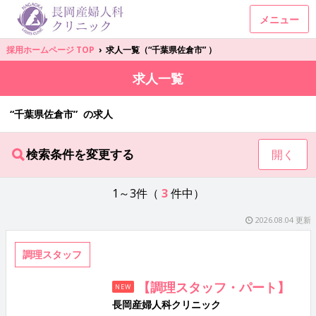
メニュー
採用ホームページ TOP
›
求人一覧（“千葉県佐倉市” ）
求人一覧
“千葉県佐倉市” の求人
検索条件を変更する
開く
1～3件（
3
件中）
2026.08.04 更新
調理スタッフ
【調理スタッフ・パート】
NEW
長岡産婦人科クリニック