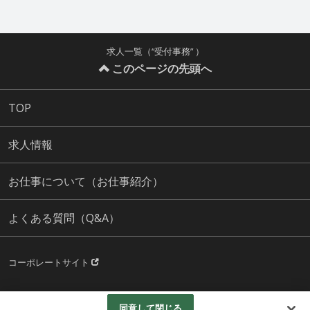
求人一覧（“受付事務” ）
このページの先頭へ
TOP
求人情報
お仕事について（お仕事紹介）
よくある質問（Q&A）
コーポレートサイト
© Nagaoka Ladies Clinic.All Rights Reserved.
同意して閉じる