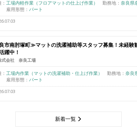
種：
工場内軽作業（フロアマットの仕上げ作業）
勤務地：
奈良県
）
雇用形態：
パート
26.07.03
良市南肘塚町≫マットの洗濯補助等スタッフ募集！未経験
活躍中！
株式会社 奈良工場
種：
工場内作業（マットの洗濯補助・仕上げ作業）
勤務地：
奈良
）
雇用形態：
パート
26.07.03
新着一覧