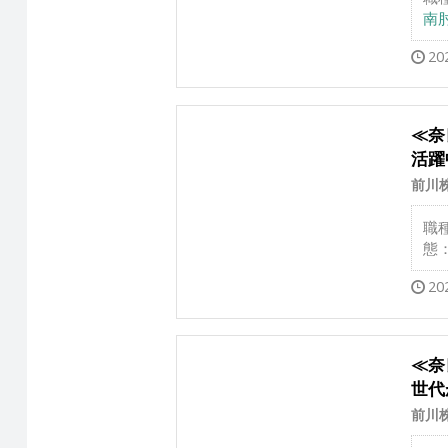
南肘
20
≪奈
活躍
前川
職
態
20
≪奈
世代
前川