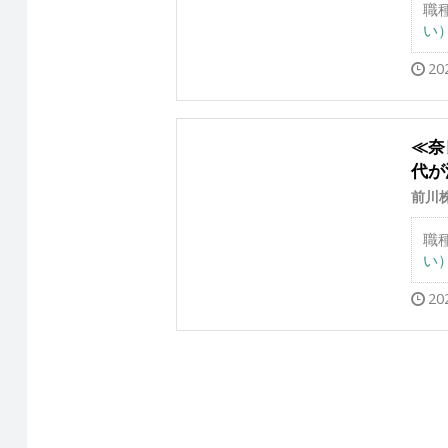
職
い
20
≪奈
代が
前川
職
い
20