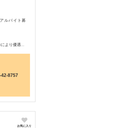
店アルバイト募
により優遇...
-42-8757
お気に入り