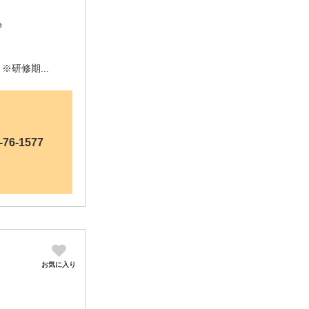
♪
研修期...
-76-1577
お気に入り