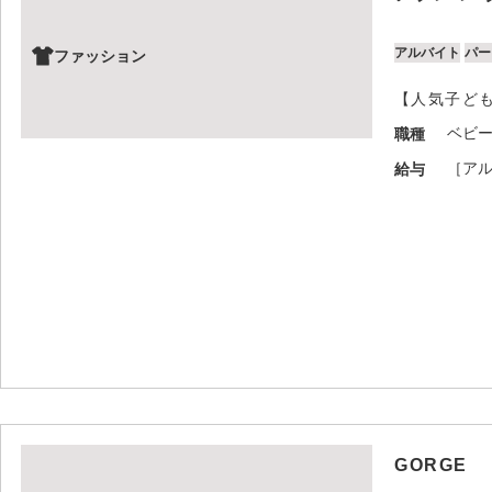
アルバイト
パー
ファッション
【人気子ど
ベビ
職種
［アル
給与
GORGE