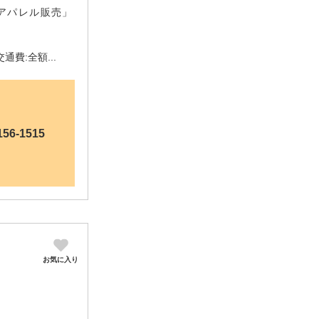
アパレル販売」
費:全額...
156-1515
お気に入り