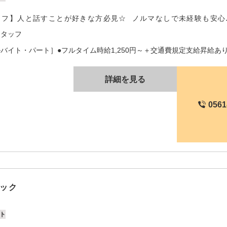
ッフ】人と話すことが好きな方必見☆ ノルマなしで未経験も安心
スタッフ
バイト・パート］●フルタイム時給1,250円～＋交通費規定支給昇給あり※
詳細を見る
0561
ック
ト