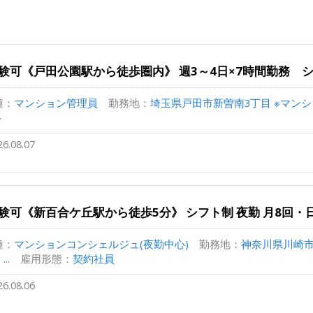
験可《戸田公園駅から徒歩圏内》 週3～4日×7時間勤務 シ
種：
マンション管理員
勤務地：
埼玉県戸田市新曽南3丁目 ※マンショ
ト
26.08.07
験可《新百合ケ丘駅から徒歩5分》 シフト制 夜勤 月8回・日
種：
マンションコンシェルジュ(夜勤中心)
勤務地：
神奈川県川崎市
..
雇用形態：
契約社員
26.08.06