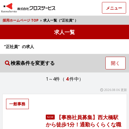
メニュー
採用ホームページ TOP
›
求人一覧（“正社員” ）
求人一覧
“正社員” の求人
検索条件を変更する
開く
1～4件（
4
件中）
2026.08.06 更新
一般事務
【事務社員募集】西大橋駅
NEW
から徒歩1分！通勤らくらくな職