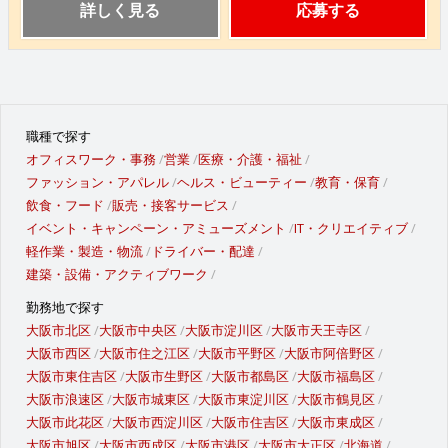
詳しく見る
応募する
職種で探す
オフィスワーク・事務
営業
医療・介護・福祉
ファッション・アパレル
ヘルス・ビューティー
教育・保育
飲食・フード
販売・接客サービス
イベント・キャンペーン・アミューズメント
IT・クリエイティブ
軽作業・製造・物流
ドライバー・配達
建築・設備・アクティブワーク
勤務地で探す
大阪市北区
大阪市中央区
大阪市淀川区
大阪市天王寺区
大阪市西区
大阪市住之江区
大阪市平野区
大阪市阿倍野区
大阪市東住吉区
大阪市生野区
大阪市都島区
大阪市福島区
大阪市浪速区
大阪市城東区
大阪市東淀川区
大阪市鶴見区
大阪市此花区
大阪市西淀川区
大阪市住吉区
大阪市東成区
大阪市旭区
大阪市西成区
大阪市港区
大阪市大正区
北海道