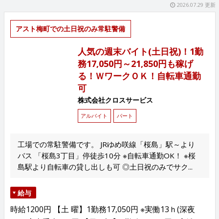
2026.07.29 更新
アスト梅町での土日祝のみ常駐警備
人気の週末バイト(土日祝)！1勤
務17,050円～21,850円も稼げ
る！ＷワークＯＫ！自転車通勤
可
株式会社クロスサービス
アルバイト
パート
工場での常駐警備です。 JRゆめ咲線「桜島」駅～より
バス 「桜島3丁目」停徒歩10分 ※自転車通勤OK！ ※桜
島駅より自転車の貸し出しも可 ◎土日祝のみでサク...
給与
時給1200円 【土 曜】1勤務17,050円 ※実働13ｈ(深夜