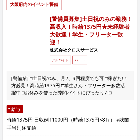
大阪府内のイベント警備
[警備員募集]土日祝のみの勤務！
高収入！時給1375円★未経験者
大歓迎！学生・フリーター歓
迎！
株式会社クロスサービス
アルバイト
パート
[警備業] □土日祝のみ、月2、3回程度でも可 □稼ぎたい
方必見！高時給1375円 □学生さん・フリーター多数活
躍中 □お休みを使った隙間バイトにぴったり♪ □...
給与
時給1375円 日収例11000円（時給1375円×8ｈ） ※残業
手当別途支給