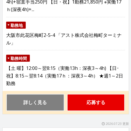
4h)+宿直手当250円 【日・祝】1勤務21,850円 ※実働17
ｈ(深夜4h)+...
勤務地
大阪市此花区梅町2-5-4 「アスト株式会社梅町ターミナ
ル」
勤務時間
【土 曜】12:00～翌8:15（実働13h：深夜3～4h) 【日･
祝】8:15～翌8:14（実働17ｈ：深夜3～4h） ★週1～2日
勤務
詳しく見る
応募する
2026.07.23 更新