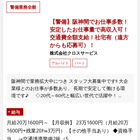
警備業務全般
【警備】阪神間でお仕事多数！
安定したお仕事量で高収入可！
交通費全額支給！社宅有（遠方
からも応募可）！
株式会社クロスサービス
アルバイト
パート
阪神間で業務拡大中につき スタッフ大募集中です!! 大企
業様とのお仕事が多数あり、 長期で安定して働ける環
境です♪ ◇20代～60代と幅広い世代で活躍中！ ...
給与
月給20万1600円～ 【月収例】 23万1600円（月給20万
1600円+残業20h※3万円） 【その他手当あり） ◆資格手
当 →交通誘導警備2級（5,...