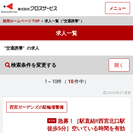
メニュー
採用ホームページ TOP
›
求人一覧（“交通誘導” ）
求人一覧
“交通誘導” の求人
検索条件を変更する
開く
1～10件（
10
件中）
2026.08.07 更新
西宮ガーデンズの駐輪場警備
急募！［駅直結!!西宮北口駅
NEW
徒歩5分］空いている時間を有効