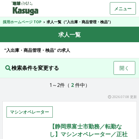
メニュー
採用ホームページ TOP
›
求人一覧（“入出庫・商品管理・検品”）
求人一覧
“入出庫・商品管理・検品” の求人
検索条件を変更する
開く
1～2件（
2
件中）
2026.07.08 更新
マシンオペレーター
【静岡県富士市勤務／転勤な
し】マシンオペレーター／正社