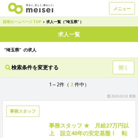
メニュー
採用ホームページ TOP
›
求人一覧（“埼玉県” ）
求人一覧
“埼玉県” の求人
検索条件を変更する
開く
1～2件（
2
件中）
2026.02.02 更新
事務スタッフ
事務スタッフ ★ 月給27万円以
上 設立40年の安定基盤！ 転