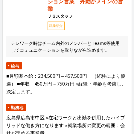
ション営業 外勤がメインの営
業
ＪＧスタッフ
職業紹介
テレワーク時はチーム内外のメンバーとTeams等使用
してコミュニケーションを取りながら進めます。
給与
■月額基本給：234,500円～457,500円 （経験により優
遇） ■年収：450万円～750万円 ※経験・年齢を考慮し、
決定します。
勤務地
広島県広島市中区 ※在宅ワークと出勤を併用したハイブ
リッドな働き方になります ※就業場所の変更の範囲：会
社が定める事業所