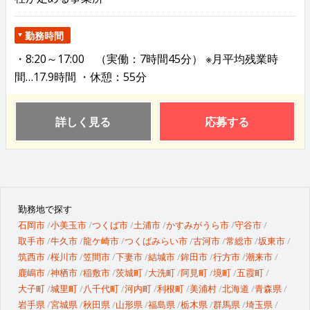
勤務時間
・8:20～17:00 （実働：7時間45分） ※月平均残業時
間…17.9時間 ・休憩：55分
詳しく見る
応募する
勤務地で探す
石岡市
小美玉市
つくば市
土浦市
かすみがうら市
守谷市
取手市
牛久市
龍ケ崎市
つくばみらい市
古河市
常総市
坂東市
筑西市
桜川市
笠間市
下妻市
結城市
鉾田市
行方市
潮来市
鹿嶋市
神栖市
稲敷市
茨城町
大洗町
阿見町
境町
五霞町
大子町
城里町
八千代町
河内町
利根町
美浦村
北海道
青森県
岩手県
宮城県
秋田県
山形県
福島県
栃木県
群馬県
埼玉県