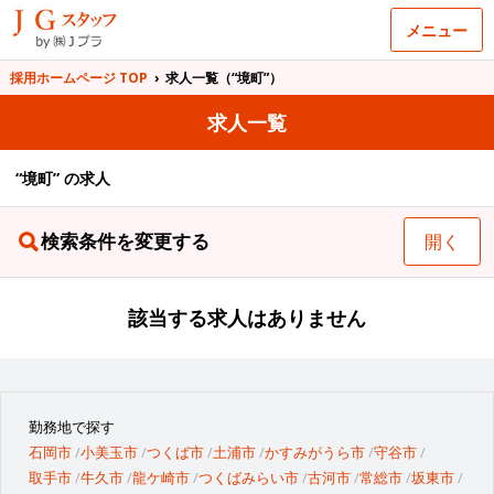
メニュー
採用ホームページ TOP
›
求人一覧（“境町”）
求人一覧
“境町” の求人
検索条件を変更する
開く
該当する求人はありません
勤務地で探す
石岡市
小美玉市
つくば市
土浦市
かすみがうら市
守谷市
取手市
牛久市
龍ケ崎市
つくばみらい市
古河市
常総市
坂東市