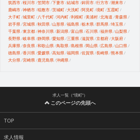
筑西市
桜川市
笠間市
下妻市
結城市
鉾田市
行方市
潮来市
鹿嶋市
神栖市
稲敷市
茨城町
大洗町
阿見町
境町
五霞町
大子町
城里町
八千代町
河内町
利根町
美浦村
北海道
青森県
岩手県
宮城県
秋田県
山形県
福島県
栃木県
群馬県
埼玉県
千葉県
東京都
神奈川県
新潟県
富山県
石川県
福井県
山梨県
長野県
岐阜県
静岡県
愛知県
三重県
滋賀県
京都府
大阪府
兵庫県
奈良県
和歌山県
鳥取県
島根県
岡山県
広島県
山口県
徳島県
香川県
愛媛県
高知県
福岡県
佐賀県
長崎県
熊本県
大分県
宮崎県
鹿児島県
沖縄県
求人一覧（“境町”）
このページの先頭へ
TOP
求人情報