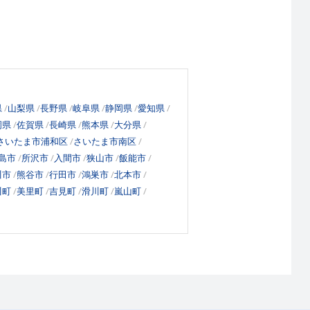
県
山梨県
長野県
岐阜県
静岡県
愛知県
岡県
佐賀県
長崎県
熊本県
大分県
さいたま市浦和区
さいたま市南区
島市
所沢市
入間市
狭山市
飯能市
川市
熊谷市
行田市
鴻巣市
北本市
川町
美里町
吉見町
滑川町
嵐山町