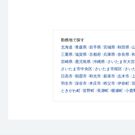
勤務地で探す
北海道
青森県
岩手県
宮城県
秋田県
三重県
滋賀県
京都府
兵庫県
奈良県
宮崎県
鹿児島県
沖縄県
さいたま市大宮
さいたま市中央区
さいたま市桜区
さい
日高市
朝霞市
和光市
新座市
志木市
羽生市
深谷市
本庄市
秩父市
伊奈町
ときがわ町
皆野町
長瀞町
横瀬町
小鹿