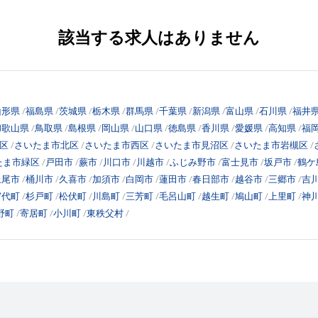
該当する求人はありません
山形県
福島県
茨城県
栃木県
群馬県
千葉県
新潟県
富山県
石川県
福井
和歌山県
鳥取県
島根県
岡山県
山口県
徳島県
香川県
愛媛県
高知県
福
区
さいたま市北区
さいたま市西区
さいたま市見沼区
さいたま市岩槻区
たま市緑区
戸田市
蕨市
川口市
川越市
ふじみ野市
富士見市
坂戸市
鶴ケ
上尾市
桶川市
久喜市
加須市
白岡市
蓮田市
春日部市
越谷市
三郷市
吉
宮代町
杉戸町
松伏町
川島町
三芳町
毛呂山町
越生町
鳩山町
上里町
神
野町
寄居町
小川町
東秩父村