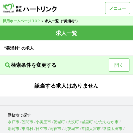
メニュー
採用ホームページ TOP
›
求人一覧（“美浦村”）
求人一覧
“美浦村” の求人
検索条件を変更する
開く
該当する求人はありません
勤務地で探す
水戸市
笠間市
小美玉市
茨城町
大洗町
城里町
ひたちなか市
那珂市
東海村
日立市
高萩市
北茨城市
常陸大宮市
常陸太田市