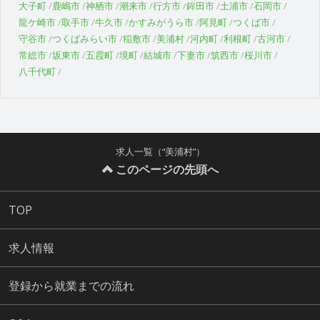
大子町
鹿嶋市
神栖市
潮来市
行方市
鉾田市
土浦市
石岡市
龍ケ崎市
取手市
牛久市
かすみがうら市
阿見町
つくば市
守谷市
つくばみらい市
稲敷市
美浦村
河内町
利根町
古河市
常総市
坂東市
五霞町
境町
結城市
下妻市
筑西市
桜川市
八千代町
求人一覧（“美浦村”）
このページの先頭へ
TOP
求人情報
登録から就業までの流れ