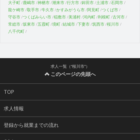
大子町
鹿嶋市
神栖市
潮来市
行方市
鉾田市
土浦市
石岡市
龍ケ崎市
取手市
牛久市
かすみがうら市
阿見町
つくば市
守谷市
つくばみらい市
稲敷市
美浦村
河内町
利根町
古河市
常総市
坂東市
五霞町
境町
結城市
下妻市
筑西市
桜川市
八千代町
求人一覧（“桜川市”）
このページの先頭へ
TOP
求人情報
登録から就業までの流れ