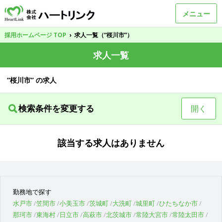
メニュー
採用ホームページ TOP
›
求人一覧（“桜川市”）
求人一覧
“桜川市” の求人
検索条件を変更する
開く
該当する求人はありません
勤務地で探す
水戸市
笠間市
小美玉市
茨城町
大洗町
城里町
ひたちなか市
那珂市
東海村
日立市
高萩市
北茨城市
常陸大宮市
常陸太田市