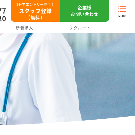
1分でエントリー完了！
企
業
様
77
ス
タ
ッ
フ
登
録
お
問
い
合
わ
せ
MENU
（無料）
20
新着求人
リクルート