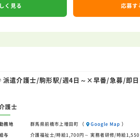
しく見る
応募す
派遣介護士/駒形駅/週4日～×早番/急募/即日
T
O
P
求
人
検
索
介護士
新
着
求
人
勤務地
群馬県前橋市上増田町 （
Google Map
）
企
業
様
お
問
い
合
わ
せ
給与
介護福祉士/時給1,700円～ 実務者研修/時給1,55