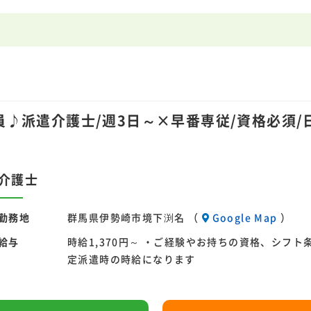
♪派遣介護士/週3日～×早番専従/資格必須/
介護士
勤務地
群馬県伊勢崎市境下渕名 （
Google Map
）
給与
時給1,370円～ ・ご経験やお持ちの資格、シフト
定派遣時の時給になります