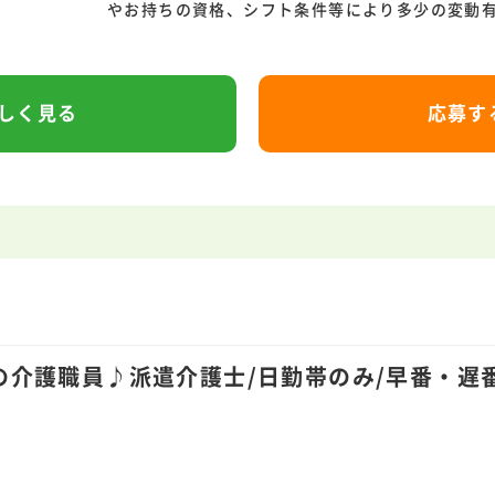
やお持ちの資格、シフト条件等により多少の変動有
リ
ク
ル
ー
ト
しく見る
応募す
タ
ッ
フ
登
録
(
無
料
)
お
仕
事
を
探
す
お電話でのお問い合わせ
03-6709-6577
関東
06-6361-1620
関西
介護職員♪派遣介護士/日勤帯のみ/早番・遅