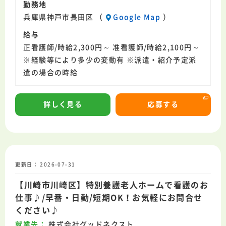
勤務地
ス
タ
ッ
フ
登
録
(
無
料
)
お
仕
事
を
探
す
兵庫県神戸市長田区 （
Google Map
）
給与
お電話でのお問い合わせ
正看護師/時給2,300円～ 准看護師/時給2,100円～
03-6709-6577
関東
※経験等により多少の変動有 ※派遣・紹介予定派
06-6361-1620
遣の場合の時給
関西
詳しく見る
応募する
更新日
2026-07-31
【川崎市川崎区】特別養護老人ホームで看護のお
仕事♪/早番・日勤/短期OK！お気軽にお問合せ
ください♪
就業先
株式会社グッドネクスト