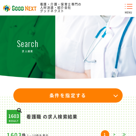
看護・介護・保育士専門の
人材派遣・紹介会社
グッドネクスト
MENU
Search
求人検索
条件を指定する
1603
看護職 の求人検索結果
RESULT
1603
1
>
≫
件
1～10件を表示