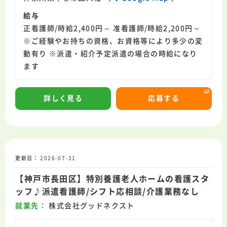
給与
正看護師/時給2,400円～ 准看護師/時給2,200円～
※ご経験やお持ちの資格、お資格等により多少の変
動有り ※派遣・紹介予定派遣の場合の時給になり
ます
詳しく見る
応募する
T
O
P
求
人
検
索
更新日
2026-07-31
新
着
求
人
【神戸市長田区】特別養護老人ホームの看護スタ
企
業
様
お
問
い
合
わ
せ
ッフ♪派遣看護師/シフト応相談/介護業務なし
就業先
株式会社グッドネクスト
リ
ク
ル
ー
ト