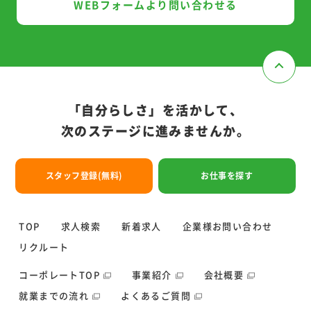
W
E
B
フ
ォ
ー
ム
よ
り
問
い
合
わ
せ
る
「自分らしさ」を活かして、
次のステージに進みませんか。
ス
タ
ッ
フ
登
録
(
無
料
)
お
仕
事
を
探
す
TOP
求人検索
新着求人
企業様お問い合わせ
リクルート
コーポレートTOP
事業紹介
会社概要
就業までの流れ
よくあるご質問