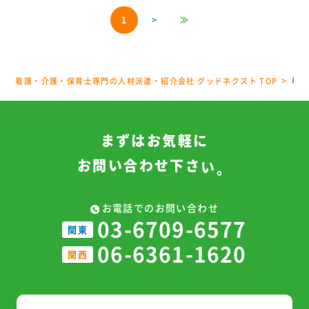
1
>
≫
看護・介護・保育士専門の人材派遣・紹介会社 グッドネクスト TOP
看護
ま
ず
は
お
気
軽
に
お
問
い
合
わ
せ
下
さ
い
。
お電話でのお問い合わせ
03-6709-6577
関東
06-6361-1620
関西