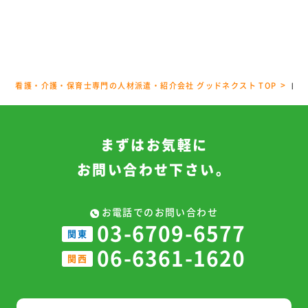
看護・介護・保育士専門の人材派遣・紹介会社 グッドネクスト TOP
自社
ま
ず
は
お
気
軽
に
お
問
い
合
わ
せ
下
さ
い
。
お電話でのお問い合わせ
03-6709-6577
関東
06-6361-1620
関西