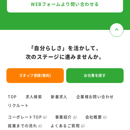
W
E
B
フ
ォ
ー
ム
よ
り
問
い
合
わ
せ
る
T
O
P
求
人
検
索
新
着
求
人
企
業
様
お
問
い
合
わ
せ
「自分らしさ」を活かして、
リ
ク
ル
ー
ト
次のステージに進みませんか。
ス
タ
ッ
フ
登
録
(
無
料
)
お
仕
事
を
探
す
ス
タ
ッ
フ
登
録
(
無
料
)
お
仕
事
を
探
す
お電話でのお問い合わせ
TOP
求人検索
新着求人
企業様お問い合わせ
03-6709-6577
関東
リクルート
06-6361-1620
関西
コーポレートTOP
事業紹介
会社概要
就業までの流れ
よくあるご質問