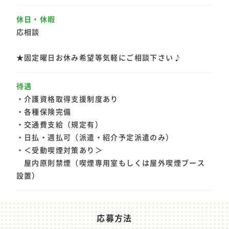
休日・休暇
応相談
★固定曜日お休み希望等気軽にご相談下さい♪
待遇
・介護資格取得支援制度あり
・各種保険完備
・交通費支給（規定有）
・日払・週払可（派遣・紹介予定派遣のみ）
T
O
P
・＜受動喫煙対策あり＞
屋内原則禁煙（喫煙専用室もしくは屋外喫煙ブース
求
人
検
索
設置）
新
着
求
人
企
業
様
お
問
い
合
わ
せ
応募方法