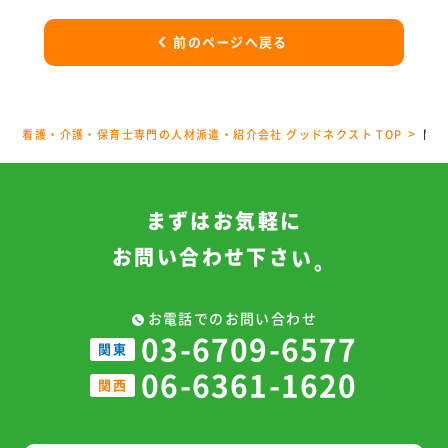
前のページへ戻る
看護・介護・保育士専門の人材派遣・紹介会社 グッドネクスト TOP
関西
ま
ず
は
お
気
軽
に
お
問
い
合
わ
せ
下
さ
い
。
お電話でのお問い合わせ
03-6709-6577
関東
06-6361-1620
関西