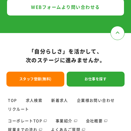
W
E
B
フ
ォ
ー
ム
よ
り
問
い
合
わ
せ
る
「自分らしさ」を活かして、
次のステージに進みませんか。
ス
タ
ッ
フ
登
録
(
無
料
)
お
仕
事
を
探
す
TOP
求人検索
新着求人
企業様お問い合わせ
リクルート
コーポレートTOP
事業紹介
会社概要
就業までの流れ
よくあるご質問