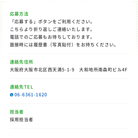
リ
ク
ル
ー
ト
応募方法
ス
タ
ッ
フ
登
録
(
無
料
)
お
仕
事
を
探
す
「応募する」ボタンをご利用ください。
こちらより折り返しご連絡いたします。
電話でのご応募もお待ちしております。
お電話でのお問い合わせ
面接時には履歴書（写真貼付）をお持ちください。
03-6709-6577
関東
06-6361-1620
関西
連絡先住所
大阪府大阪市北区西天満5-1-9 大和地所南森町ビル4F
連絡先TEL
06-6361-1620
担当者
採用担当者