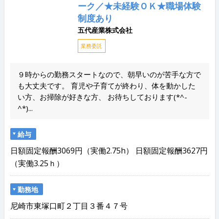
ーク／★未経験ＯＫ★職場体験
制度あり
五代産業株式会社
業務委託
９時からの勤務スタートなので、朝早いのが苦手な方で
も大丈夫です。 育児や子育てが終わり、体を動かした
い方、お掃除が好きな方、 お待ちしております(*^-
^*)...
給与
日額固定報酬3069円（実働2.75h） 日額固定報酬3627円
（実働3.25ｈ）
勤務地
尼崎市東塚口町２丁目３番４７号