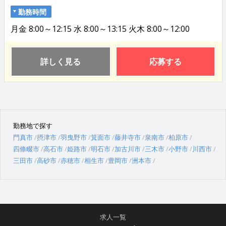
勤務時間
月金 8:00～12:15 水 8:00～13:15 火木 8:00～12:00
詳しく見る
応募する
勤務地で探す
門真市
摂津市
羽曳野市
箕面市
藤井寺市
泉南市
柏原市
四條畷市
高石市
姫路市
明石市
加古川市
三木市
小野市
川西市
三田市
高砂市
赤穂市
相生市
豊岡市
洲本市
求人一覧