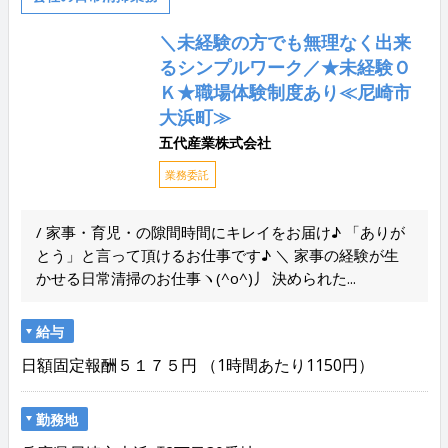
＼未経験の方でも無理なく出来
るシンプルワーク／★未経験Ｏ
Ｋ★職場体験制度あり≪尼崎市
大浜町≫
五代産業株式会社
業務委託
/ 家事・育児・の隙間時間にキレイをお届け♪ 「ありが
とう」と言って頂けるお仕事です♪ ＼ 家事の経験が生
かせる日常清掃のお仕事ヽ(^o^)丿 決められた...
給与
日額固定報酬５１７５円 （1時間あたり1150円）
勤務地