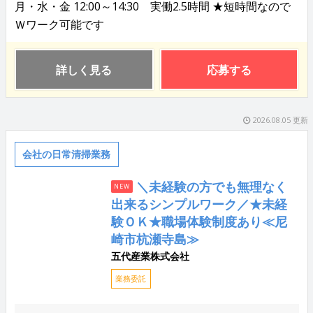
月・水・金 12:00～14:30 実働2.5時間 ★短時間なので
Ｗワーク可能です
詳しく見る
応募する
2026.08.05 更新
会社の日常清掃業務
＼未経験の方でも無理なく
NEW
出来るシンプルワーク／★未経
験ＯＫ★職場体験制度あり≪尼
崎市杭瀬寺島≫
五代産業株式会社
業務委託