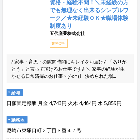
資格・経験不問！＼未経験の方
でも無理なく出来るシンプルワ
ーク／★未経験ＯＫ★職場体験
制度あり
五代産業株式会社
業務委託
/ 家事・育児・の隙間時間にキレイをお届け♪ 「ありが
とう」と言って頂けるお仕事です♪ ＼ 家事の経験が生
かせる日常清掃のお仕事ヽ(^o^)丿 決められた場...
給与
日額固定報酬 月金 4,743円 火木 4,464円 水 5,859円
勤務地
尼崎市東塚口町２丁目３番４７号