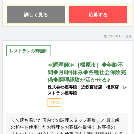
詳しく見る
応募する
2026.03.05 更新
レストランの調理師
≪調理師≫［橿原市］◆年齢不
問◆月8回休み◆各種社会保険完
備◆調理経験が活かせる♪
株式会社福寿館 近鉄百貨店 橿原店 レ
ストラン福寿館
正社員
＼＼落ち着いた店内での調理スタッフ募集／／ 最上級
の和牛を使用したお料理をお客様へ提供！ お客様の
「おいしい」がウレシイお仕事です♪ 調理経験がなくて