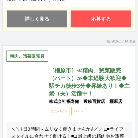
詳しく見る
応募する
2026.07.14 更新
精肉、惣菜販売員
［橿原市］≪精肉、惣菜販売
（パート）≫◆未経験大歓迎◆
駅チカ徒歩3分◆昇給あり！◆主
婦（夫）活躍中！
株式会社福寿館 近鉄百貨店 橿原店
アルバイト
パート
＼＼1日3時間～ムリなく働きませんか♪／／ □■ライフ
スタイルに合わせて働ける！■□ 最上級の精肉やお惣菜