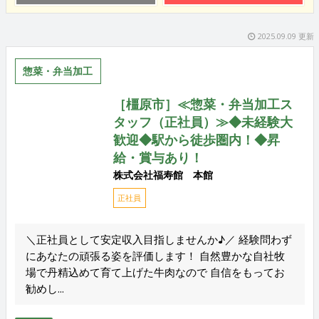
2025.09.09 更新
惣菜・弁当加工
［橿原市］≪惣菜・弁当加工ス
タッフ（正社員）≫◆未経験大
歓迎◆駅から徒歩圏内！◆昇
給・賞与あり！
株式会社福寿館 本館
正社員
＼正社員として安定収入目指しませんか♪／ 経験問わず
にあなたの頑張る姿を評価します！ 自然豊かな自社牧
場で丹精込めて育て上げた牛肉なので 自信をもってお
勧めし...