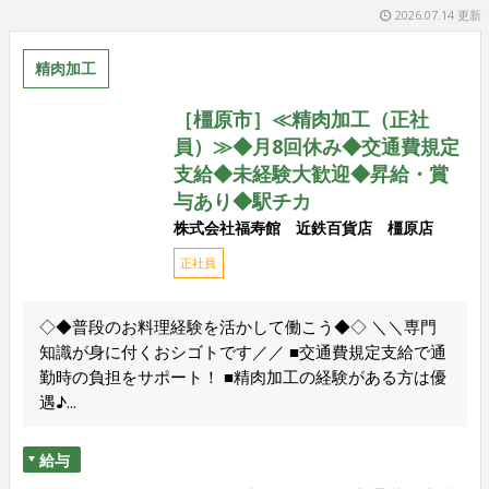
2026.07.14 更新
精肉加工
［橿原市］≪精肉加工（正社
員）≫◆月8回休み◆交通費規定
支給◆未経験大歓迎◆昇給・賞
与あり◆駅チカ
株式会社福寿館 近鉄百貨店 橿原店
正社員
◇◆普段のお料理経験を活かして働こう◆◇ ＼＼専門
知識が身に付くおシゴトです／／ ■交通費規定支給で通
勤時の負担をサポート！ ■精肉加工の経験がある方は優
遇♪...
給与