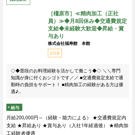
［橿原市］≪精肉加工（正社
員）≫◆月8回休み◆交通費規定
支給◆未経験大歓迎◆昇給・賞
与あり
株式会社福寿館 本館
正社員
◇◆普段のお料理経験を活かして働こう◆◇ ＼＼専門
知識が身に付くおシゴトです／／ ■交通費規定支給で通
勤時の負担をサポート！ ■精肉加工の経験がある方は優
遇♪...
給与
月給200,000円～（経験・能力による） ★交通費規定内
支給 ★昇給あり ★賞与あり（入社1年経過後） ★精肉加
工経験者優遇