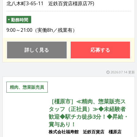
北八木町3-65-11 近鉄百貨店橿原店7F)
勤務時間
9:00～21:00（実働8h／残業有）
詳しく見る
応募する
2026.07.14 更新
精肉、惣菜販売員
［橿原市］≪精肉、惣菜販売ス
タッフ（正社員）≫◆未経験者
歓迎◆駅チカ徒歩3分！◆昇給・
賞与あり！
株式会社福寿館 近鉄百貨店 橿原店