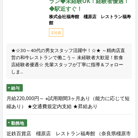
ラン◆未経験OK！経験者優遇！
◆駅近すぐ！
株式会社福寿館 橿原店 レストラン福寿
館
正社員
★☆30～40代の男女スタッフ活躍中！☆★ ～精肉店直
営の和牛レストランで働こう～ 未経験者大歓迎！飲食
店経験者優遇☆ 先輩スタッフが丁寧に指導＆フォロー
しま...
給与
月給220,000円～ ※試用期間3ヶ月あり（能力に応じて短
縮あり） ★交通費規定内支給 ★昇給あり
勤務地
近鉄百貨店 橿原店 レストラン福寿館 （奈良県橿原市