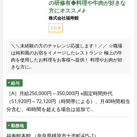
の研修有◆料理や牛肉が好きな
方にオススメ♪
株式会社福寿館
正社員
＼＼未経験の方のチャレンジ応援します！／／ ☆職場
は純和風のお宿をイメージしたレストラン☆ 極上の牛
肉を使用したお料理をお客様へ提供！ 料理やお肉が好
きな方に...
給与
［A］月給250,000円～350,000円 ※固定時間外代
（51,920円～72,120円（時間帯による）、月40時間相当
分含む、40時間を超える場合は追加で...
勤務地
福寿館本館 （奈良県橿原市十市町425-1）