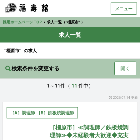
メニュー
採用ホームページ TOP
›
求人一覧（“橿原市” ）
求人一覧
“橿原市” の求人
検索条件を変更する
開く
1～11件（
11
件中）
2026.07.14 更新
［A］調理師 ［B］鉄板焼調理師
［橿原市］≪調理師／鉄板焼調
理師≫◆未経験者大歓迎◆充実