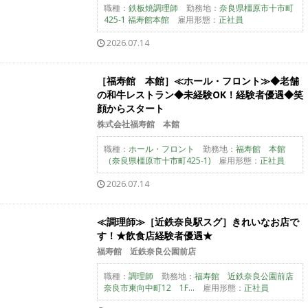
職種：
鉄板焼調理師
勤務地：
奈良県橿原市十市町
425-1 福寿館本館
雇用形態：
正社員
2026.07.14
［福寿館 本館］≪ホール・フロント≫◆老舗
の和牛レストラン◆未経験OK！経験者優遇◆笑
顔からスタート
株式会社福寿館 本館
職種：
ホール・フロント
勤務地：
福寿館 本館
（奈良県橿原市十市町425-1)
雇用形態：
正社員
2026.07.14
≪調理師≫［近鉄奈良駅スグ］きれいなお店で
す！★飲食店経験者優遇★
福寿館 近鉄奈良公園前店
職種：
調理師
勤務地：
福寿館 近鉄奈良公園前店
奈良市東向中町12 1F...
雇用形態：
正社員