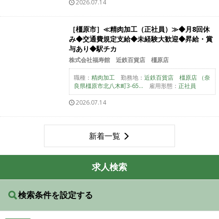
2026.07.14
［橿原市］≪精肉加工（正社員）≫◆月8回休
み◆交通費規定支給◆未経験大歓迎◆昇給・賞
与あり◆駅チカ
株式会社福寿館 近鉄百貨店 橿原店
職種：
精肉加工
勤務地：
近鉄百貨店 橿原店 （奈
良県橿原市北八木町3-65...
雇用形態：
正社員
2026.07.14
新着一覧
求人検索
検索条件を設定する