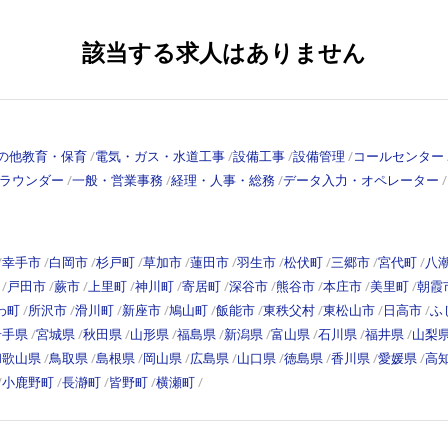
該当する求人はありません
の他教育・保育
電気・ガス・水道工事
設備工事
設備管理
コールセンター
ラウンダー
一般・営業事務
経理・人事・総務
データ入力・オペレーター
幸手市
白岡市
杉戸町
草加市
蓮田市
羽生市
松伏町
三郷市
宮代町
八
戸田市
蕨市
上里町
神川町
寄居町
深谷市
熊谷市
本庄市
美里町
朝霞
わ町
所沢市
滑川町
新座市
鳩山町
飯能市
東秩父村
東松山市
日高市
ふ
岩手県
宮城県
秋田県
山形県
福島県
新潟県
富山県
石川県
福井県
山梨
和歌山県
鳥取県
島根県
岡山県
広島県
山口県
徳島県
香川県
愛媛県
高
小鹿野町
長瀞町
皆野町
横瀬町