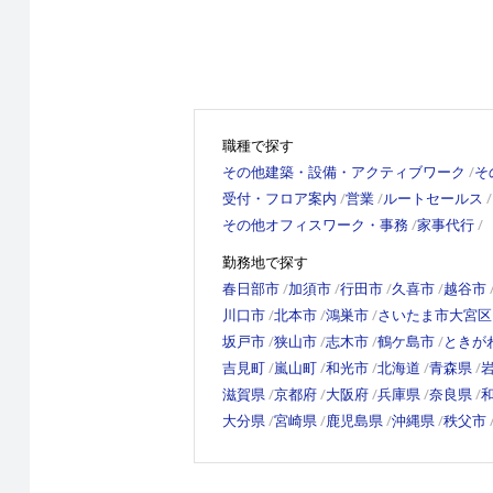
職種で探す
その他建築・設備・アクティブワーク
そ
受付・フロア案内
営業
ルートセールス
その他オフィスワーク・事務
家事代行
勤務地で探す
春日部市
加須市
行田市
久喜市
越谷市
川口市
北本市
鴻巣市
さいたま市大宮区
坂戸市
狭山市
志木市
鶴ケ島市
ときが
吉見町
嵐山町
和光市
北海道
青森県
滋賀県
京都府
大阪府
兵庫県
奈良県
大分県
宮崎県
鹿児島県
沖縄県
秩父市