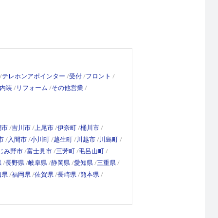
テレホンアポインター
受付
フロント
内装
リフォーム
その他営業
潮市
吉川市
上尾市
伊奈町
桶川市
市
入間市
小川町
越生町
川越市
川島町
じみ野市
富士見市
三芳町
毛呂山町
県
長野県
岐阜県
静岡県
愛知県
三重県
知県
福岡県
佐賀県
長崎県
熊本県