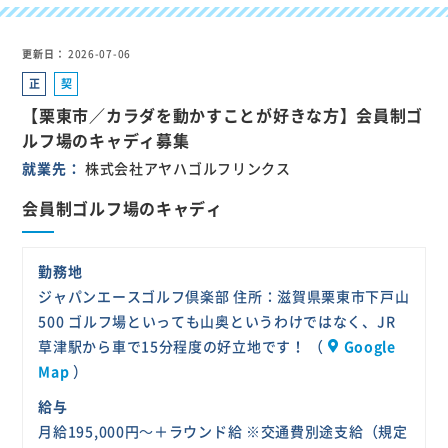
更新日
2026-07-06
正
契
社
約
【栗東市／カラダを動かすことが好きな方】会員制ゴ
員
社
ルフ場のキャディ募集
員
就業先
株式会社アヤハゴルフリンクス
会員制ゴルフ場のキャディ
勤務地
ジャパンエースゴルフ倶楽部 住所：滋賀県栗東市下戸山
500 ゴルフ場といっても山奥というわけではなく、JR
草津駅から車で15分程度の好立地です！ （
Google
Map
）
給与
月給195,000円～＋ラウンド給 ※交通費別途支給（規定