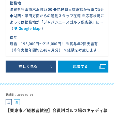
勤務地
滋賀県守山市木浜町2300 ◆琵琶湖大橋東詰から車で5分
◆湖西・瀬田方面からの通勤スタッフ在籍 ※応募状況に
よっては勤務地が「ジャパンエースゴルフ倶楽部」に…
（
Google Map
）
給与
月給 195,000円～215,000円！ ※賞与年2回支給有
（昨年実績年間約2.48ヶ月分） ※経験を考慮します！
詳しく見る
応募する
更新日
2026-07-06
正
契
社
約
【栗東市／経験者歓迎】会員制ゴルフ場のキャディ募
員
社