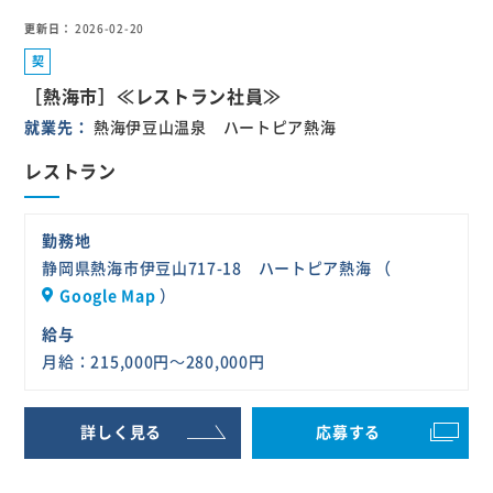
更新日
2026-02-20
契
約
［熱海市］≪レストラン社員≫
社
就業先
熱海伊豆山温泉 ハートピア熱海
員
レストラン
勤務地
静岡県熱海市伊豆山717-18 ハートピア熱海 （
Google Map
）
給与
月給：215,000円～280,000円
詳しく見る
応募する