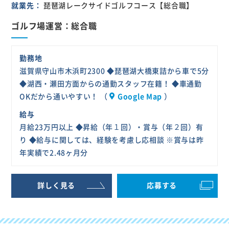
就業先
琵琶湖レークサイドゴルフコース【総合職】
ゴルフ場運営：総合職
勤務地
滋賀県守山市木浜町2300 ◆琵琶湖大橋東詰から車で5分
◆湖西・瀬田方面からの通勤スタッフ在籍！ ◆車通勤
OKだから通いやすい！ （
Google Map
）
給与
月給23万円以上 ◆昇給（年１回）・賞与（年２回）有
り ◆給与に関しては、経験を考慮し応相談 ※賞与は昨
年実績で2.48ヶ月分
詳しく見る
応募する