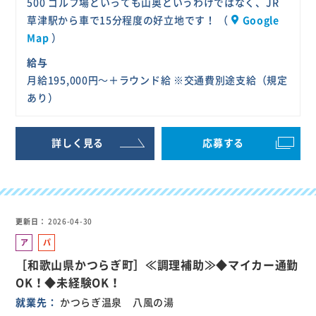
500 ゴルフ場といっても山奥というわけではなく、JR
草津駅から車で15分程度の好立地です！ （
Google
Map
）
給与
月給195,000円～＋ラウンド給 ※交通費別途支給（規定
あり）
詳しく見る
応募する
更新日
2026-04-30
ア
パ
ル
ー
［和歌山県かつらぎ町］≪調理補助≫◆マイカー通勤
バ
ト
OK！◆未経験OK！
イ
就業先
かつらぎ温泉 八風の湯
ト