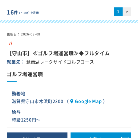
16
1
>
件
1～10件を表示
更新日
2026-08-08
パ
ー
［守山市］≪ゴルフ場運営職≫◆フルタイム
ト
就業先
琵琶湖レークサイドゴルフコース
ゴルフ場運営職
勤務地
滋賀県守山市木浜町2300 （
Google Map
）
給与
時給1250円～