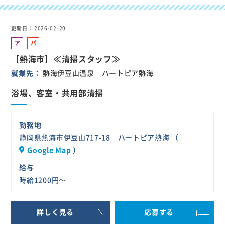
更新日
2026-02-20
ア
パ
ル
ー
［熱海市］≪清掃スタッフ≫
バ
ト
就業先
熱海伊豆山温泉 ハートピア熱海
イ
ト
浴場、客室・共用部清掃
勤務地
静岡県熱海市伊豆山717-18 ハートピア熱海 （
Google Map
）
給与
時給1200円～
詳しく見る
応募する