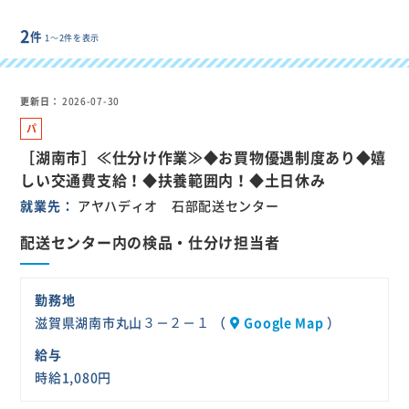
2
件
1～2件を表示
更新日
2026-07-30
パ
ー
［湖南市］≪仕分け作業≫◆お買物優遇制度あり◆嬉
ト
しい交通費支給！◆扶養範囲内！◆土日休み
就業先
アヤハディオ 石部配送センター
配送センター内の検品・仕分け担当者
勤務地
滋賀県湖南市丸山３－２－１ （
Google Map
）
給与
時給1,080円