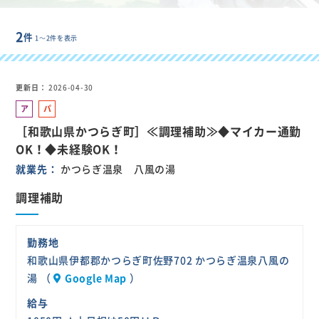
2
件
1～2件を表示
更新日
2026-04-30
ア
パ
ル
ー
［和歌山県かつらぎ町］≪調理補助≫◆マイカー通勤
バ
ト
OK！◆未経験OK！
イ
就業先
かつらぎ温泉 八風の湯
ト
調理補助
勤務地
和歌山県伊都郡かつらぎ町佐野702 かつらぎ温泉八風の
湯 （
Google Map
）
給与