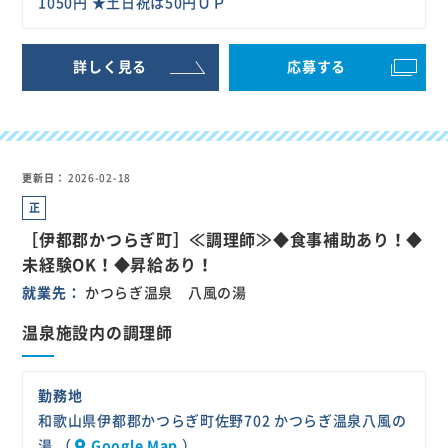
1050円 ★土日祝は50円ＵＰ
詳しく見る
応募する
更新日
2026-02-18
正
社
［伊都郡かつらぎ町］≪調理師≫◆食事補助あり！◆
員
未経験OK！◆昇給あり！
就業先
かつらぎ温泉 八風の湯
温泉施設内の調理師
勤務地
和歌山県伊都郡かつらぎ町佐野702 かつらぎ温泉八風の
湯 （
Google Map
）