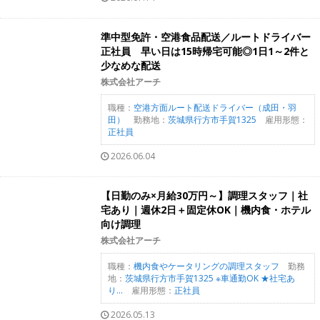
準中型免許・空港食品配送／ルートドライバー
正社員 早い日は15時帰宅可能◎1日1～2件と
少なめな配送
株式会社アーチ
職種：
空港方面ルート配送ドライバー（成田・羽
田）
勤務地：
茨城県行方市手賀1325
雇用形態：
正社員
2026.06.04
【日勤のみ×月給30万円～】調理スタッフ｜社
宅あり｜週休2日＋固定休OK｜機内食・ホテル
向け調理
株式会社アーチ
職種：
機内食やケータリングの調理スタッフ
勤務
地：
茨城県行方市手賀1325 ※車通勤OK ★社宅あ
り...
雇用形態：
正社員
2026.05.13