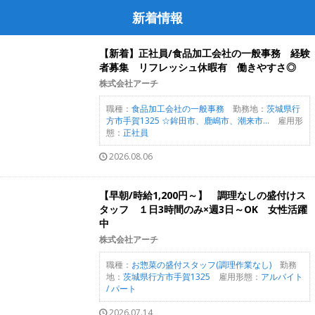
新着情報
【新着】正社員/食品加工会社の一般事務 経験
者募集 リフレッシュ休暇有 働きやすさ◎
株式会社アーチ
職種：
食品加工会社の一般事務
勤務地：
茨城県行
方市手賀1325 ☆鉾田市、鹿嶋市、潮来市...
雇用形
態：
正社員
2026.08.06
【早朝/時給1,200円～】 調理なしの盛付けス
タッフ １日3時間のみ×週3日～OK 女性活躍
中
株式会社アーチ
職種：
お惣菜の盛付スタッフ(調理作業なし)
勤務
地：
茨城県行方市手賀1325
雇用形態：
アルバイト
/ パート
2026.07.14