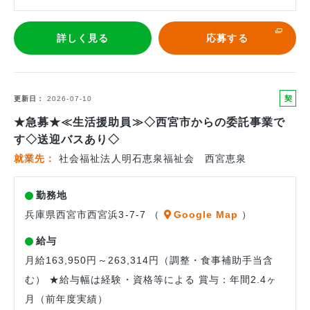
詳しく見る
応募する
契
更新日
2026-07-10
約
★急募★≪生活援助員≫◇西宮市からの委託事業で
社
す◇送迎バスあり◇
員
就業先
社会福祉法人明石恵泉福祉会 西宮恵泉
勤務地
兵庫県西宮市西宮浜3-7-7 （
Google Map
）
給与
月給163,950円～263,314円（調整・食事補助手当含
む） ★給与幅は経験・資格等による 賞与：年間2.4ヶ
月（前年度実績）