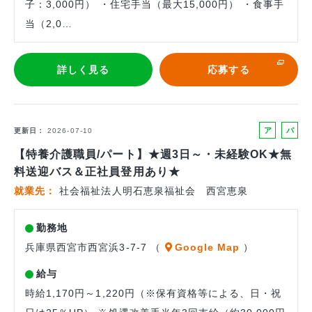
子：3,000円） ・住宅手当（最大15,000円） ・食事手
当（2,0…
詳しく見る
応募する
ア
パ
更新日
2026-07-10
ル
ー
【特養介護職員/パート】★週3日～・未経験OK★無
バ
ト
料送迎バス＆正社員登用あり★
イ
就業先
社会福祉法人明石恵泉福祉会 西宮恵泉
ト
勤務地
兵庫県西宮市西宮浜3-7-7 （
Google Map
）
給与
時給1,170円～1,220円（※保有資格等による、日・祝