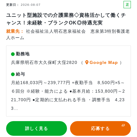
正
更新日
2026-08-07
社
ユニット型施設での介護業務◇資格活かして働くチ
員
ャンス！未経験・ブランクOK◎待遇充実
就業先
社会福祉法人明石恵泉福祉会 恵泉第3特別養護老
人ホーム
勤務地
兵庫県明石市大久保町大窪2820 （
Google Map
）
給与
月給168,033円～239,777円 +夜勤手当 8,500円×5～
６回分 ※経験・能力による ●基本月給：153,800円～2
21,700円 ●定期的に支払われる手当 ・調整手当 4,23
3…
詳しく見る
応募する