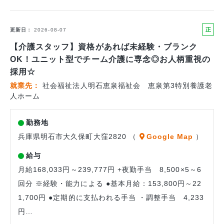
正
更新日
2026-08-07
社
【介護スタッフ】資格があれば未経験・ブランク
員
OK！ユニット型でチーム介護に専念◎お人柄重視の
採用☆
就業先
社会福祉法人明石恵泉福祉会 恵泉第3特別養護老
人ホーム
勤務地
兵庫県明石市大久保町大窪2820 （
Google Map
）
給与
月給168,033円～239,777円 +夜勤手当 8,500×5～6
回分 ※経験・能力による ●基本月給：153,800円～22
1,700円 ●定期的に支払われる手当 ・調整手当 4,233
円…