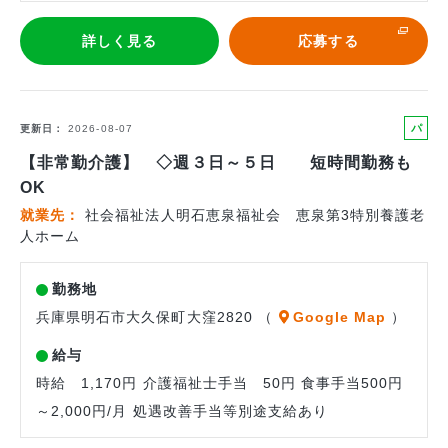
詳しく見る
応募する
パ
更新日
2026-08-07
ー
【非常勤介護】 ◇週３日～５日 短時間勤務も
ト
OK
就業先
社会福祉法人明石恵泉福祉会 恵泉第3特別養護老
人ホーム
勤務地
兵庫県明石市大久保町大窪2820 （
Google Map
）
給与
時給 1,170円 介護福祉士手当 50円 食事手当500円
～2,000円/月 処遇改善手当等別途支給あり