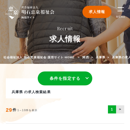
求人情報
MENU
Recruit
求人情報
社会福祉法人 明石恵泉福祉会 採用サイト HOME
関西
兵庫県
兵庫県の求
条件を指定する
兵庫県 の求人検索結果
29
1
>
件
1～10件を表示