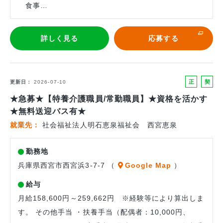
食事…
詳しく見る
応募する
正
契
更新日
2026-07-10
社
約
★急募★【特養介護職員/常勤職員】★資格を活かす
員
社
★無料送迎バス有★
員
就業先
社会福祉法人明石恵泉福祉会 西宮恵泉
勤務地
兵庫県西宮市西宮浜3-7-7 （
Google Map
）
給与
月給158,600円～259,662円 ※経験等により算出しま
す。 その他手当 ・扶養手当（配偶者：10,000円、