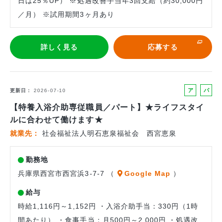
日は25％UP） ※処遇改善手当年3回支給（約30,000円
／月） ※試用期間3ヶ月あり
詳しく見る
応募する
ア
パ
更新日
2026-07-10
ル
ー
【特養入浴介助専従職員／パート】★ライフスタイ
バ
ト
ルに合わせて働けます★
イ
就業先
社会福祉法人明石恵泉福祉会 西宮恵泉
ト
勤務地
兵庫県西宮市西宮浜3-7-7 （
Google Map
）
給与
時給1,116円～1,152円 ・入浴介助手当：330円（1時
間あたり） ・食事手当：月500円～2,000円 ・処遇改