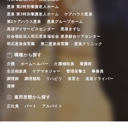
恵泉 第2特別養護老人ホーム
恵泉 第3特別養護老人ホーム
ケアハウス恵泉
第2ケアハウス恵泉
恵泉グループホーム
高須デイサービスセンター
恵泉きずな
社会福祉法人明石恵泉福祉会 恵泉総合ケアセンター
明石恵泉保育園
第二恵泉保育園
恵泉クリニック
職種から探す
介護
ホームヘルパー
介護補助員
看護師
生活相談員
ケアマネジャー
管理栄養士
事務員
調理師
調理補助
リハビリ
保育士
送迎ドライバー
清掃
雇用形態から探す
正社員
パート
アルバイト