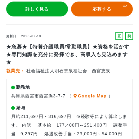
詳しく見る
応募する
正
契
更新日
2026-07-10
社
約
★急募★【特養介護職員/常勤職員】★資格を活かす
員
社
★専門知識を充分に発揮でき、高収入も見込めます
員
★
就業先
社会福祉法人明石恵泉福祉会 西宮恵泉
勤務地
兵庫県西宮市西宮浜3-7-7 （
Google Map
）
給与
月給211,697円～316,697円 ※経験等により算出しま
す。 内訳 基本給：177,400円～251,400円 調整手
当：9,297円 処遇改善手当：23,000円～54,000円