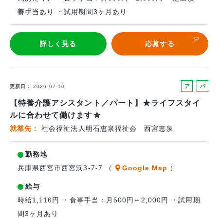
善手当あり ・試用期間3ヶ月あり
詳しく見る
応募する
ア
パ
更新日
2026-07-10
ル
ー
【特養介護アシスタント／パート】★ライフスタイ
バ
ト
ルに合わせて働けます★
イ
就業先
社会福祉法人明石恵泉福祉会 西宮恵泉
ト
勤務地
兵庫県西宮市西宮浜3-7-7 （
Google Map
）
給与
時給1,116円 ・食事手当：月500円～2,000円 ・試用期
間3ヶ月あり