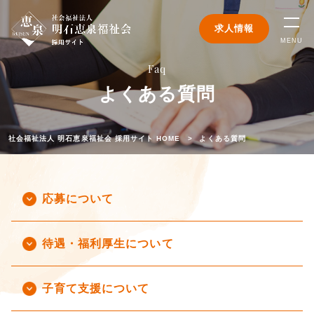
求人情報
MENU
Faq
よくある質問
社会福祉法人 明石恵泉福祉会 採用サイト HOME
よくある質問
応募について
待遇・福利厚生について
子育て支援について