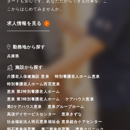
タートも安心です。あなただからできる仕事を、こ
こからはじめてみませんか。
求人情報を見る
勤務地から探す
兵庫県
施設から探す
介護老人保健施設 恵泉
特別養護老人ホーム恵泉
特別養護老人ホーム西宮恵泉
恵泉 第2特別養護老人ホーム
恵泉 第3特別養護老人ホーム
ケアハウス恵泉
第2ケアハウス恵泉
恵泉グループホーム
高須デイサービスセンター
恵泉きずな
社会福祉法人明石恵泉福祉会 恵泉総合ケアセンター
明石恵泉保育園
第二恵泉保育園
恵泉クリニック