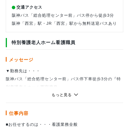
交通アクセス
阪神バス「総合処理センター前」バス停から徒歩3分
阪神「西宮」駅・JR「西宮」駅から無料送迎バスあり
特別養護老人ホーム看護職員
メッセージ
▼勤務先は・・・
阪神バス「総合処理センター前」バス停下車徒歩3分の『特
別養護老人ホーム西宮恵泉』
入居者100床、ショ－トステイ20床の合計120床の特別養護
もっと見る
老人ホームです。
併設事業として、デイサービスセンター・ホームヘルパース
仕事内容
テーション・ケアハウス・LSA・地域包括の5事業がある複
■お任せするのは・・・看護業務全般
合施設です。