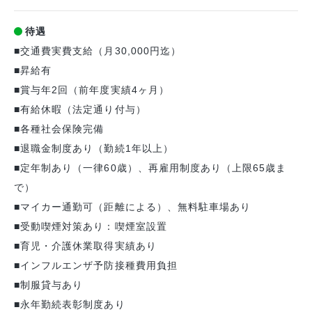
待遇
■交通費実費支給（月30,000円迄）
■昇給有
■賞与年2回（前年度実績4ヶ月）
■有給休暇（法定通り付与）
■各種社会保険完備
■退職金制度あり（勤続1年以上）
■定年制あり（一律60歳）、再雇用制度あり（上限65歳ま
で）
■マイカー通勤可（距離による）、無料駐車場あり
■受動喫煙対策あり：喫煙室設置
■育児・介護休業取得実績あり
■インフルエンザ予防接種費用負担
■制服貸与あり
■永年勤続表彰制度あり