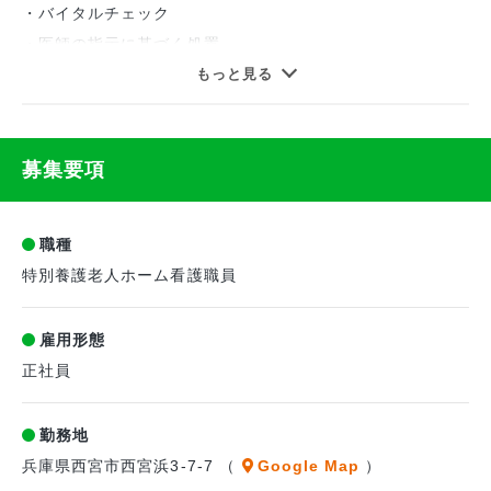
・バイタルチェック
・医師の指示に基づく処置
▼働きやすさのポイントは…
・服薬管理
もっと見る
職場では多職種が協働しながら活躍しています。
・経管栄養の準備と注入
育児休業・介護休暇制度もあるので長く勤めたいとお考えの
・オンコール業務はありません！
方にもオススメです！
■入居者100床、ショートステイ20床の合計120床の従来型
募集要項
特養で、4人部屋や2人部屋もあり、ワンフロアに約50名の
入居者が居られます。
職種
■職員の平均年齢は約40歳で、幅広い世代が活躍中です。
特別養護老人ホーム看護職員
雇用形態
正社員
勤務地
兵庫県西宮市西宮浜3-7-7 （
Google Map
）