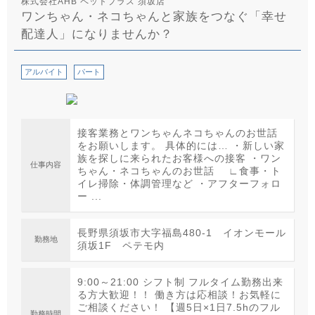
株式会社AHB ペットプラス 須坂店
ワンちゃん・ネコちゃんと家族をつなぐ「幸せ
配達人」になりませんか？
アルバイト
パート
接客業務とワンちゃんネコちゃんのお世話
をお願いします。 具体的には… ・新しい家
族を探しに来られたお客様への接客 ・ワン
仕事内容
ちゃん・ネコちゃんのお世話 ∟食事・ト
イレ掃除・体調管理など ・アフターフォロ
ー ...
長野県須坂市大字福島480-1 イオンモール
勤務地
須坂1F ペテモ内
9:00～21:00 シフト制 フルタイム勤務出来
る方大歓迎！！ 働き方は応相談！お気軽に
ご相談ください！ 【週5日×1日7.5hのフル
勤務時間