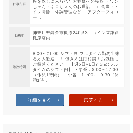
族を探しに来られたお客様への接客 ・ワン
仕事内容
ちゃん・ネコちゃんのお世話 ∟食事・ト
イレ掃除・体調管理など ・アフターフォロ
ー ...
神奈川県鎌倉市梶原240番3 カインズ鎌倉
勤務地
梶原店内
9:00～21:00 シフト制 フルタイム勤務出来
る方大歓迎！！ 働き方は応相談！お気軽に
ご相談ください！ 【週5日×1日7.5hのフル
勤務時間
タイムのシフト例】 ・早番：9:00～17:30
（休憩1時間） ・中番：11:00～19:30（休
憩1時...
詳細を見る
応募する