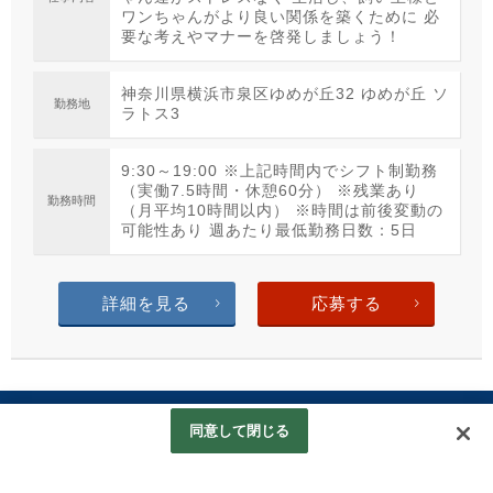
ワンちゃんがより良い関係を築くために 必
要な考えやマナーを啓発しましょう！
神奈川県横浜市泉区ゆめが丘32 ゆめが丘 ソ
勤務地
ラトス3
9:30～19:00 ※上記時間内でシフト制勤務
（実働7.5時間・休憩60分） ※残業あり
勤務時間
（月平均10時間以内） ※時間は前後変動の
可能性あり 週あたり最低勤務日数：5日
詳細を見る
応募する
Copyright © AHB Inc, All Rights Reserved.
同意して閉じる
Googleアナリティクスの利用について