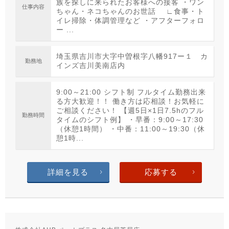
族を探しに来られたお客様への接客 ・ワン
仕事内容
ちゃん・ネコちゃんのお世話 ∟食事・ト
イレ掃除・体調管理など ・アフターフォロ
ー ...
埼玉県吉川市大字中曽根字八幡917ー１ カ
勤務地
インズ吉川美南店内
9:00～21:00 シフト制 フルタイム勤務出来
る方大歓迎！！ 働き方は応相談！お気軽に
ご相談ください！ 【週5日×1日7.5hのフル
勤務時間
タイムのシフト例】 ・早番：9:00～17:30
（休憩1時間） ・中番：11:00～19:30（休
憩1時...
詳細を見る
応募する