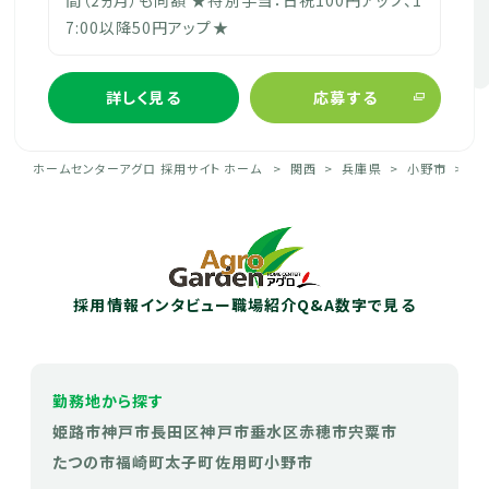
7:00以降50円アップ★
詳しく見る
応募する
ホームセンターアグロ 採用サイト ホーム
関西
兵庫県
小野市
兵
採用情報
インタビュー
職場紹介
Q&A
数字で見る
勤務地から探す
姫路市
神戸市長田区
神戸市垂水区
赤穂市
宍粟市
たつの市
福崎町
太子町
佐用町
小野市