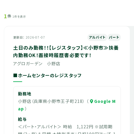
1
件
1件を表示
アルバイト
パート
更新日
2026-07-07
土日のみ勤務！！【レジスタッフ】≪小野市≫扶養
内勤務OK！面接時履歴書必要です！
アグロガーデン 小野店
■ホームセンターのレジスタッフ
勤務地
小野店（兵庫県小野市王子町218） （
Google M
ap
）
給与
＜パート・アルバイト＞ 時給 1,122円 ※試用期
間（2ヵ月）も同額 ★特別手当：日祝100円アップ、1