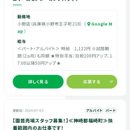
勤務地
小野店（兵庫県小野市王子町218） （
Google M
ap
）
給与
＜パート・アルバイト＞ 時給 1,122円 ※試用期
間（2ヵ月）も同額 ★特別手当：日祝100円アップ、1
7:00以降50円アップ★
詳しく見る
応募する
アルバイト
パート
更新日
2026-07-03
【園芸売場スタッフ募集！】≪神崎郡福崎町≫扶
養範囲内のお仕事です！