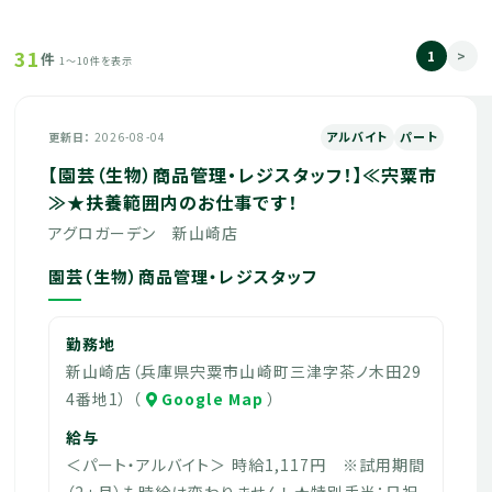
31
1
>
件
1～10件を表示
アルバイト
パート
更新日
2026-08-04
【園芸（生物）商品管理・レジスタッフ！】≪宍粟市
≫★扶養範囲内のお仕事です！
アグロガーデン 新山崎店
園芸（生物）商品管理・レジスタッフ
勤務地
新山崎店（兵庫県宍粟市山崎町三津字茶ノ木田29
4番地1） （
Google Map
）
給与
＜パート・アルバイト＞ 時給1,117円 ※試用期間
（2ヵ月）も時給は変わりません！ ★特別手当：日祝