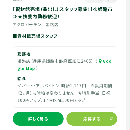
【資材館売場（品出し）スタッフ募集！】≪姫路市
≫★扶養内勤務歓迎！
アグロガーデン 姫路店
■資材館売場スタッフ
勤務地
姫路店（兵庫県姫路市飾磨区細江2405） （
Goo
gle Map
）
給与
＜パート・アルバイト＞ 時給1,117円 ※試用期間
（2ヵ月）も時給は変わりません！ ★特別手当：日祝
100円アップ、17時以降100円アップ
詳しく見る
応募する