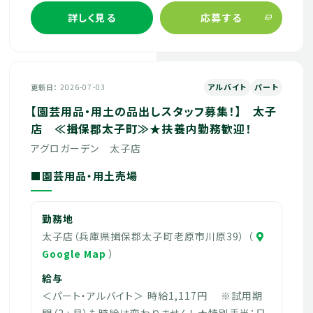
詳しく見る
応募する
アルバイト
パート
更新日
2026-07-03
【園芸用品・用土の品出しスタッフ募集！】 太子
店 ≪揖保郡太子町≫★扶養内勤務歓迎！
アグロガーデン 太子店
■園芸用品・用土売場
勤務地
太子店（兵庫県揖保郡太子町老原市川原39） （
Google Map
）
給与
＜パート・アルバイト＞ 時給1,117円 ※試用期
間（2ヵ月）も時給は変わりません！ ★特別手当：日