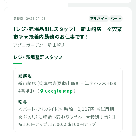
アルバイト
パート
更新日
2026-07-03
【レジ・売場品出しスタッフ】 新山崎店 ≪宍粟
市≫★扶養内勤務のお仕事です！
アグロガーデン 新山崎店
レジ・売場整理スタッフ
勤務地
新山崎店（兵庫県宍粟市山崎町三津字茶ノ木田29
4番地1） （
Google Map
）
給与
＜パート・アルバイト＞ 時給 1,117円 ※試用期
間（2ヵ月）も時給は変わりません！ ★特別手当：日
祝100円アップ、17:00以降100円アップ