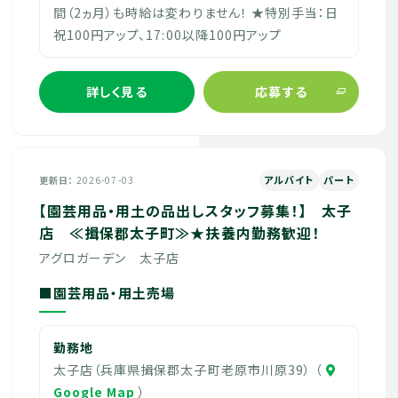
間（2ヵ月）も時給は変わりません！ ★特別手当：日
祝100円アップ、17:00以降100円アップ
詳しく見る
応募する
アルバイト
パート
更新日
2026-07-03
【園芸用品・用土の品出しスタッフ募集！】 太子
店 ≪揖保郡太子町≫★扶養内勤務歓迎！
アグロガーデン 太子店
■園芸用品・用土売場
勤務地
太子店（兵庫県揖保郡太子町老原市川原39） （
Google Map
）