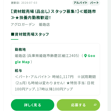
アルバイト
パート
更新日
2026-07-03
【資材館売場（品出し）スタッフ募集！】≪姫路市
≫★扶養内勤務歓迎！
アグロガーデン 姫路店
■資材館売場スタッフ
勤務地
姫路店（兵庫県姫路市飾磨区細江2405） （
Goo
gle Map
）
給与
＜パート・アルバイト＞ 時給1,117円 ※試用期間
（2ヵ月）も時給は変わりません！ ★特別手当：日祝
100円アップ、17時以降100円アップ
詳しく見る
応募する