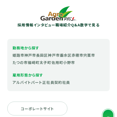
採用情報
インタビュー
職場紹介
Q&A
数字で見る
勤務地から探す
姫路市
神戸市長田区
神戸市垂水区
赤穂市
宍粟市
たつの市
福崎町
太子町
佐用町
小野市
雇用形態から探す
アルバイト
パート
正社員
契約社員
コーポレートサイト