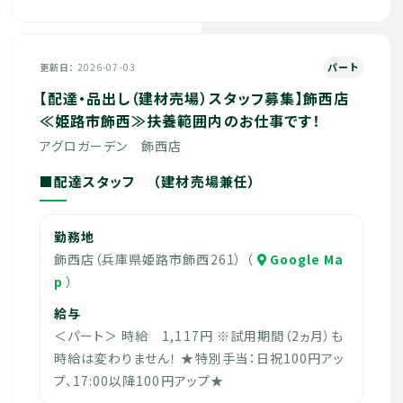
パート
更新日
2026-07-03
【配達・品出し（建材売場）スタッフ募集】飾西店
≪姫路市飾西≫扶養範囲内のお仕事です！
アグロガーデン 飾西店
■配達スタッフ （建材売場兼任）
勤務地
飾西店（兵庫県姫路市飾西261） （
Google Ma
p
）
給与
＜パート＞ 時給 1,117円 ※試用期間（2ヵ月）も
時給は変わりません！ ★特別手当：日祝100円アッ
プ、17:00以降100円アップ★