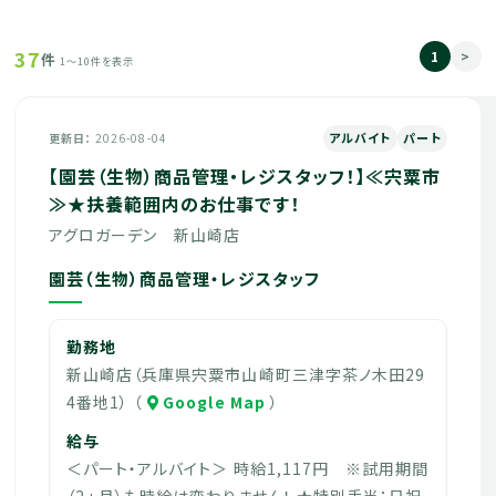
37
1
>
件
1～10件を表示
アルバイト
パート
更新日
2026-08-04
【園芸（生物）商品管理・レジスタッフ！】≪宍粟市
≫★扶養範囲内のお仕事です！
アグロガーデン 新山崎店
園芸（生物）商品管理・レジスタッフ
勤務地
新山崎店（兵庫県宍粟市山崎町三津字茶ノ木田29
4番地1） （
Google Map
）
給与
＜パート・アルバイト＞ 時給1,117円 ※試用期間
（2ヵ月）も時給は変わりません！ ★特別手当：日祝