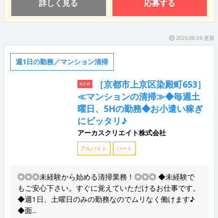
詳しく見る
応募する
2026.08.06 更新
週1日の勤務／マンション清掃
［京都市上京区染殿町653］
NEW
≪マンションの清掃≫◆毎週土
曜日、5Hの勤務◆お小遣い稼ぎ
にピッタリ♪
アーカスクリエイト株式会社
アルバイト
パート
◎◎◎未経験から始める清掃業務！◎◎◎ ◆未経験で
もご安心下さい。すぐに覚えていただけるお仕事です。
◆週1日、土曜日のみの勤務なのでムリなく働けます♪
◆面...