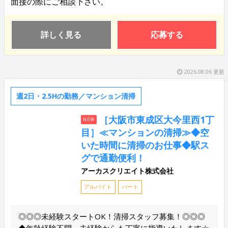
面接の際にご相談下さい。
詳しく見る
応募する
2026.08.06 更新
週2日・2.5Hの勤務／マンション清掃
［大阪市東成区大今里西1丁
NEW
目］≪マンションの清掃≫◆空
いた時間に清掃のお仕事◆駅ス
グで通勤便利！
アーカスクリエイト株式会社
アルバイト
パート
◎◎◎未経験スタートOK！清掃スタッフ募集！◎◎◎