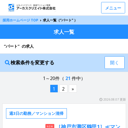
メニュー
採用ホームページ TOP
›
求人一覧（“パート” ）
求人一覧
“パート” の求人
検索条件を変更する
開く
1～20件（
21
件中）
1
2
»
2026.08.07 更新
週3日の勤務／マンション清掃
［神戸市灘区鶴甲1］≪マン
NEW