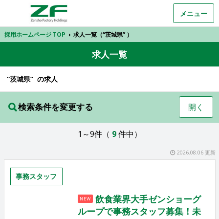
メニュー
採用ホームページ TOP
›
求人一覧（“茨城県” ）
求人一覧
“茨城県” の求人
検索条件を変更する
開く
1～9件（
9
件中）
2026.08.06 更新
事務スタッフ
飲食業界大手ゼンショーグ
NEW
ループで事務スタッフ募集！未