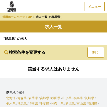
メニュー
採用ホームページ TOP
›
求人一覧（“群馬県”）
求人一覧
“群馬県” の求人
検索条件を変更する
開く
該当する求人はありません
勤務地で探す
北海道
青森県
岩手県
宮城県
秋田県
山形県
福島県
茨城県
栃木県
群馬県
埼玉県
千葉県
神奈川県
新潟県
富山県
石川県