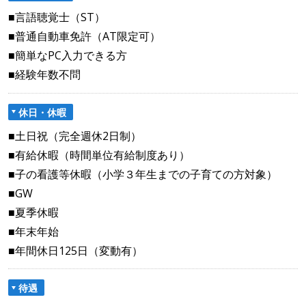
■言語聴覚士（ST）
■普通自動車免許（AT限定可）
■簡単なPC入力できる方
■経験年数不問
休日・休暇
■土日祝（完全週休2日制）
■有給休暇（時間単位有給制度あり）
■子の看護等休暇（小学３年生までの子育ての方対象）
■GW
■夏季休暇
■年末年始
■年間休日125日（変動有）
待遇