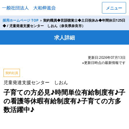
メニュー
採用ホームページ TOP
›
契約職員◆言語聴覚士◆土日祝休み◆年間休日125日
◆ / 児童発達支援センター しおん（奈良県奈良市）
求人詳細
更新日:2026年07月13日
※更新日時点の最新情報です
契約社員
児童発達支援センター しおん
子育ての方必見♪時間単位有給制度有♪子
の看護等休暇有給制度有♪子育ての方多
数活躍中♪