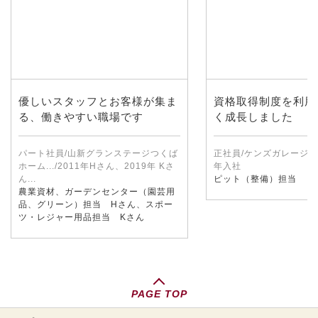
優しいスタッフとお客様が集ま
資格取得制度を利用
る、働きやすい職場です
く成長しました
パート社員/山新グランステージつくば
正社員/ケンズガレージつく
ホーム.../2011年Hさん、2019年 Kさ
年入社
ん...
ピット（整備）担当
農業資材、ガーデンセンター（園芸用
品、グリーン）担当 Hさん、スポー
ツ・レジャー用品担当 Kさん
PAGE TOP