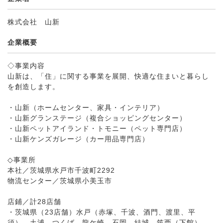
株式会社 山新
企業概要
◇事業内容
山新は、「住」に関する事業を展開、快適な住まいと暮らし
を創造します。
・山新（ホームセンター、家具・インテリア）
・山新グランステージ（複合ショッピングセンター）
・山新ペットアイランド・トモニー（ペット専門店）
・山新ケンズガレージ（カー用品専門店）
◇事業所
本社／茨城県水戸市千波町2292
物流センター／茨城県小美玉市
店鋪／計28店舗
・茨城県（23店舗）水戸（赤塚、千波、酒門、渡里、平
須）、土浦、つくば、龍ケ崎、石岡、結城、筑西（下館）、