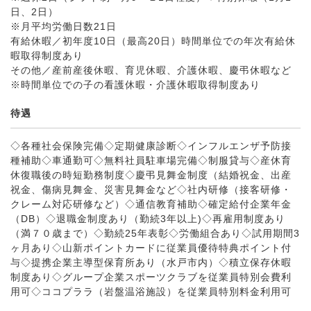
日、2日）
※月平均労働日数21日
有給休暇／初年度10日（最高20日）時間単位での年次有給休
暇取得制度あり
その他／産前産後休暇、育児休暇、介護休暇、慶弔休暇など
※時間単位での子の看護休暇・介護休暇取得制度あり
待遇
◇各種社会保険完備◇定期健康診断◇インフルエンザ予防接
種補助◇車通勤可◇無料社員駐車場完備◇制服貸与◇産休育
休復職後の時短勤務制度◇慶弔見舞金制度（結婚祝金、出産
祝金、傷病見舞金、災害見舞金など◇社内研修（接客研修・
クレーム対応研修など）◇通信教育補助◇確定給付企業年金
（DB）◇退職金制度あり（勤続3年以上)◇再雇用制度あり
（満７０歳まで）◇勤続25年表彰◇労働組合あり◇試用期間3
ヶ月あり◇山新ポイントカードに従業員優待特典ポイント付
与◇提携企業主導型保育所あり（水戸市内）◇積立保存休暇
制度あり◇グループ企業スポーツクラブを従業員特別会費利
用可◇ココプララ（岩盤温浴施設）を従業員特別料金利用可