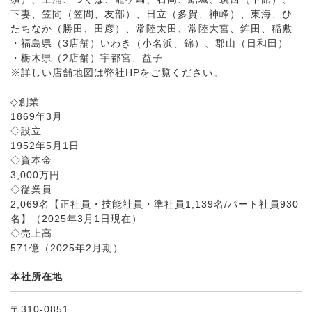
下妻、笠間（笠間、友部）、日立（多賀、神峰）、東海、ひ
たちなか（勝田、田彦）、常陸太田、常陸大宮、鉾田、稲敷
・福島県（3店舗）いわき（小名浜、錦）、郡山（日和田）
・栃木県（2店舗）宇都宮、益子
※詳しい店舗地図は弊社HPをご覧ください。
◇創業
1869年3月
◇設立
1952年5月1日
◇資本金
3,000万円
◇従業員
2,069名【正社員・技能社員・準社員1,139名/パート社員930
名】（2025年3月1日現在）
◇売上高
571億（2025年2月期）
本社所在地
〒310-0851