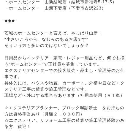
・ホームセンター 山新結城店（結城市新福寺5-17-5）
・ホームセンター 山新下妻店（下妻市古沢223）
◆◆◆
茨城のホームセンターと言えば、やっぱり山新！
“小さいころから、なじみのあるお店です”
そういう方も多いのではないでしょうか？
日用品からインテリア・家電・レジャー用品など、何でも揃
う“ホームセンター”で正社員を募集しています。
エクステリアセンターでの接客販売・品出し・管理等のお仕
事です。
具体的には、ハウスや物置、カーポート、外構や庭などエク
ステリア工事の積算や施工管理などです。
現場などへ外出する場合もあります（社用車使用（ＡＴ車）
☆エクステリアプランナー、ブロック塀診断士 をお持ちの
方は資格手当あり（月額２，０００円）
☆エクステリア、リフォーム工事の積算や施工管理経験のあ
る方 歓迎！