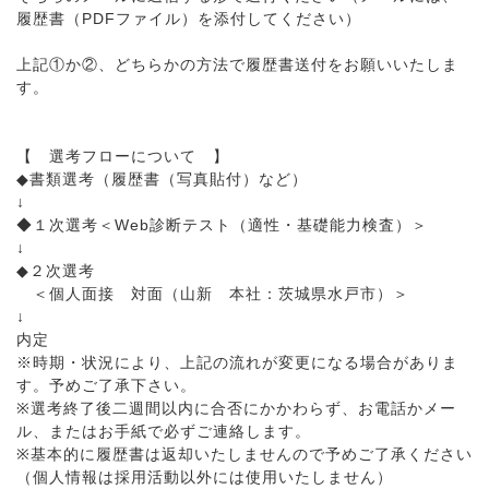
履歴書（PDFファイル）を添付してください）
上記①か②、どちらかの方法で履歴書送付をお願いいたしま
す。
【 選考フローについて 】
◆書類選考（履歴書（写真貼付）など）
↓
◆１次選考＜Web診断テスト（適性・基礎能力検査）＞
↓
◆２次選考
＜個人面接 対面（山新 本社：茨城県水戸市）＞
↓
内定
※時期・状況により、上記の流れが変更になる場合がありま
す。予めご了承下さい。
※選考終了後二週間以内に合否にかかわらず、お電話かメー
ル、またはお手紙で必ずご連絡します。
※基本的に履歴書は返却いたしませんので予めご了承ください
（個人情報は採用活動以外には使用いたしません）