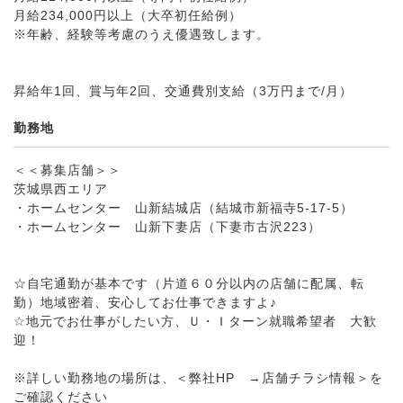
月給234,000円以上（大卒初任給例）
※年齢、経験等考慮のうえ優遇致します。
昇給年1回、賞与年2回、交通費別支給（3万円まで/月）
勤務地
＜＜募集店舗＞＞
茨城県西エリア
・ホームセンター 山新結城店（結城市新福寺5-17-5）
・ホームセンター 山新下妻店（下妻市古沢223）
☆自宅通勤が基本です（片道６０分以内の店舗に配属、転
勤）地域密着、安心してお仕事できますよ♪
☆地元でお仕事がしたい方、Ｕ・Ｉターン就職希望者 大歓
迎！
※詳しい勤務地の場所は、＜弊社HP →店舗チラシ情報＞を
ご確認ください