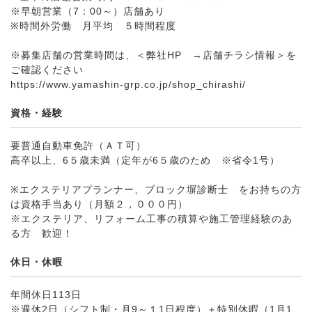
※早朝営業（7：00～）店舗あり
※時間外労働 月平均 ５時間程度
※募集店舗の営業時間は、＜弊社HP →店舗チラシ情報＞を
ご確認ください
https://www.yamashin-grp.co.jp/shop_chirashi/
資格・経験
要普通自動車免許（ＡＴ可）
高卒以上、6５歳未満（定年が6５歳のため ※省令1号）
※エクステリアプランナー、ブロック塀診断士 をお持ちの方
は資格手当あり（月額２，０００円）
※エクステリア、リフォーム工事の積算や施工管理経験のあ
る方 歓迎！
休日・休暇
年間休日113日
※週休2日（シフト制・月9～１1日程度）＋特別休暇（1月1