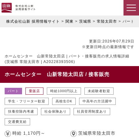
株式会社山新 採用情報サイト
関東
茨城県
常陸太田市
パート
更新日:2026年07月29日
※更新日時点の最新情報です
ホームセンター 山新常陸太田店 | パート・接客販売の求人情報詳細
(茨城県 常陸太田市 | A20228393506)
ホームセンター 山新常陸太田店 / 接客販売
パート
量販店
時給1000円以上
未経験者歓迎
学生・フリーター歓迎
高校生OK
中高年の方活躍中
扶養控除内考慮
社会保険あり
社員登用制度あり
交通費支給
時給 1,170円～
茨城県常陸太田市