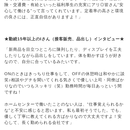
険・交通費・有給といった福利厚生の充実にアリ◎皆さん“安
心して働ける”って言ってくれています。定着率の高さと環境
の良さには、正直自信がありますよ！」
★勤続15年以上のIさん（接客販売、品出し）インタビュー★
「新商品を目立つところに陳列したり、ディスプレイを工夫
したりしながら品出しをしています。体を動かすほうが好き
なので、自分に合っているみたいです。
ONのときはきっちり仕事をして、OFFの休憩時は和やかに談
笑♪相談やグチを聞いてくれる気さくで優しい上司・同僚ばか
りなのでいつもスッキリ（笑）勤務時間が毎日あっという間
ですね！
ホームセンターで働いたことのない人は、“仕事覚えられるか
な”と不安に感じると思います。私も最初そうでした。でも、
優しく丁寧に教えてくれる方ばかりなので大丈夫ですよ！安
心して、長く勤められる会社です」