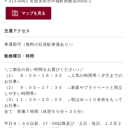
〒313-0061 常陸太田市中城町西鯉沼3000-1
マップを見る
交通アクセス
車通勤可（無料の社員駐車場あり♪）
勤務曜日・時間
＼ご都合の良い時間をお選びください♪／
（1） ８：００～１６：３０ →人気の時間帯！夕方までの
お仕事♪
（2） ９：００～１７：３０ →家庭やプライベートと両立
しやすい時間帯♪
（3）１１：３０～２０：００ →朝はゆっくり余裕をもって
お仕事♪
全て 実働７時間（休憩６０分＋３０分）
平日８：３０以前、17：00以降及び、土日・祝日、１２月２