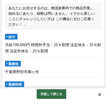
あなたにお任せするのは、物流倉庫内での検品作業。
始めるにあたり、経験は問いません。 イチから新しい
ことにチャレンジしたい方は この機会にぜひご応募く
ださい！ ...
給与
月給190,000円 時間外手当：25％割増 法定休出：35％割
増 法定外休出：25％割増
勤務地
千葉県野田市桐ヶ作
勤務時間
8:45～17:15（1日7時間） 休憩時間：90分（10:00～
同意して閉じる
10:15、12:00～13:00、15:00～15:15） ★時間外労働殆ど
なし