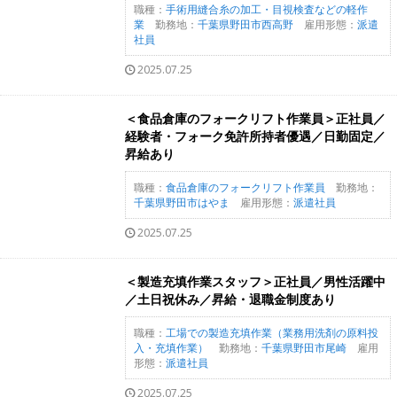
職種：
手術用縫合糸の加工・目視検査などの軽作
業
勤務地：
千葉県野田市西高野
雇用形態：
派遣
社員
2025.07.25
＜食品倉庫のフォークリフト作業員＞正社員／
経験者・フォーク免許所持者優遇／日勤固定／
昇給あり
職種：
食品倉庫のフォークリフト作業員
勤務地：
千葉県野田市はやま
雇用形態：
派遣社員
2025.07.25
＜製造充填作業スタッフ＞正社員／男性活躍中
／土日祝休み／昇給・退職金制度あり
職種：
工場での製造充填作業（業務用洗剤の原料投
入・充填作業）
勤務地：
千葉県野田市尾崎
雇用
形態：
派遣社員
2025.07.25