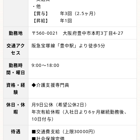
・他
【賞与】 年3回（2.5ヶ月）
【昇給】 年1回
勤務地
〒560-0021 大阪府豊中市本町3丁目4-27
交通アク
阪急宝塚線「豊中駅」より徒歩5分
セス
勤務時
9:00～18:00
間・曜日
資格・経
◆介護支援専門員
験
休日・休
月9日公休（希望公休2日）
暇
年次有給休暇（入社日より6ヶ月継続勤務後、
10日付与）
待遇
■交通費支給（上限30000円）
■社会保険完備