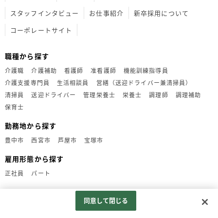
スタッフインタビュー
お仕事紹介
新卒採用について
コーポレートサイト
職種から探す
介護職
介護補助
看護師
准看護師
機能訓練指導員
介護支援専門員
生活相談員
営繕（送迎ドライバー兼清掃員）
清掃員
送迎ドライバー
管理栄養士
栄養士
調理師
調理補助
保育士
勤務地から探す
豊中市
西宮市
芦屋市
宝塚市
雇用形態から探す
正社員
パート
同意して閉じる
Copyright© 2018 社会福祉法人 ウエル清光会 All Rights Reserved.