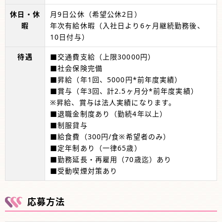
休日・休
月9日公休（希望公休2日）
暇
年次有給休暇（入社日より6ヶ月継続勤務後、
10日付与）
待遇
■交通費支給（上限30000円）
■社会保険完備
■昇給（年1回、5000円*前年度実績）
■賞与（年3回、計2.5ヶ月分*前年度実績）
※昇給、賞与は法人実績になります。
■退職金制度あり（勤続4年以上）
■制服貸与
■給食費（300円/食※希望者のみ）
■定年制あり（一律65歳）
■勤務延長・再雇用（70歳迄）あり
■受動喫煙対策あり
応募方法