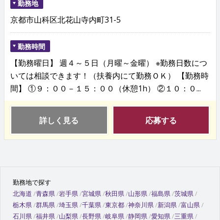
勤務地
京都市山科区北花山寺内町31-5
勤務時間
【勤務曜日】 週４～５日（月曜～金曜） ※勤務日数につ
いては相談できます！（扶養内にて勤務ＯＫ） 【勤務時
間】 ①９：００－１５：００（休憩1h） ②１０：０...
詳しく見る
応募する
勤務地で探す
北海道
青森県
岩手県
宮城県
秋田県
山形県
福島県
茨城県
栃木県
群馬県
埼玉県
千葉県
東京都
神奈川県
新潟県
富山県
石川県
福井県
山梨県
長野県
岐阜県
静岡県
愛知県
三重県