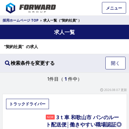
メニュー
採用ホームページ TOP
›
求人一覧（“契約社員” ）
求人一覧
“契約社員” の求人
検索条件を変更する
開く
1件目（
1
件中）
2026.08.07 更新
トラックドライバー
3ｔ車 和歌山市 パンのルー
NEW
ト配送便│働きやすい職場認証◎