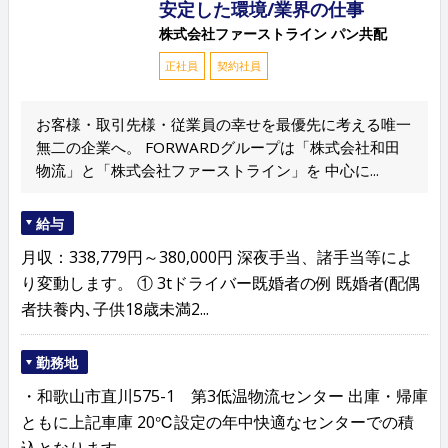
安定した環境/業界の仕事
株式会社ファーストライン パン共配
正社員
契約社員
お客様・取引先様・従業員の幸せを最優先に考える唯一
無二の企業へ。 FORWARDグループは「株式会社和田
物流」と「株式会社ファーストライン」を 中心に...
給与
月収：338,779円～380,000円 深夜手当、諸手当等によ
り変動します。 ① 3tドライバー既婚者の例 既婚者(配偶
者扶養内､子供18歳未満2...
勤務地
・和歌山市直川575-1 第3低温物流センター 出庫・帰庫
ともに上記車庫 20℃設定の年中快適なセンターでの積