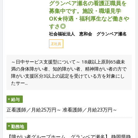
グランベア瀬名の看護正職員を
募集中です。施設・職場見学
OK★待遇・福利厚生など働きや
すさ◎
社会福祉法人 恵和会 グランベア瀬名
正社員
～日中サービス支援型について～ 18歳以上原則65歳未
満の身体障がい者、知的障がい者、精神障がい者の方で
障がい支援区分3以上の認定を受けている方を対象にし
たサー...
給与
正看護師／月給25万円～ 准看護師／月給23万円～
勤務地
【障がい者グループホーム グランベア瀬名】 静岡県静