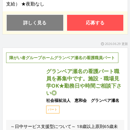
支給） ★夜勤なし
詳しく見る
応募する
2026.06.29 更新
障がい者グループホームグランベア瀬名の看護職員パート
グランベア瀬名の看護パート職
員を募集中です。施設・職場見
学OK★勤務日や時間ご相談下さ
い◎
社会福祉法人 恵和会 グランベア瀬名
パート
～日中サービス支援型について～ 18歳以上原則65歳未