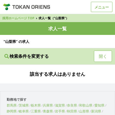
メニュー
採用ホームページ TOP
›
求人一覧（“山梨県”）
求人一覧
“山梨県” の求人
検索条件を変更する
開く
該当する求人はありません
勤務地で探す
群馬県
茨城県
栃木県
兵庫県
滋賀県
奈良県
和歌山県
愛知県
静岡県
岐阜県
三重県
青森県
岩手県
秋田県
山形県
新潟県