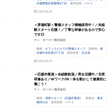
京都豊島区西巣鴨4丁目
雇用形態：
パート
2026.06.25
＜茅場町駅＞警備スタッフ積極採用中！／未経
験スタート応援！／丁寧な研修があるので安心
です◎
ティ・オーオー株式会社
職種：
オフィスビルでの警備スタッフ
勤務地：
東
京都中央区新川1丁目
雇用形態：
正社員
2026.06.25
＜応援作業員＞未経験歓迎／男女活躍中／充実
研修あり／WワークOK！体を動かして健康的に
働こう！
ティ・オーオー株式会社
職種：
清掃スタッフ（応援作業員）
勤務地：
東京
都内のみ
雇用形態：
パート